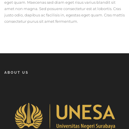
eget quam. Maecenas sed diam eget risus varius blandit sit
amet non magna. Sed posuere consectetur est at lobortis. Cras
justo odio, dapibus ac facilisis in, egestas eget quam. Cras mattis
consectetur purus sit amet fermentum.
ABOUT US