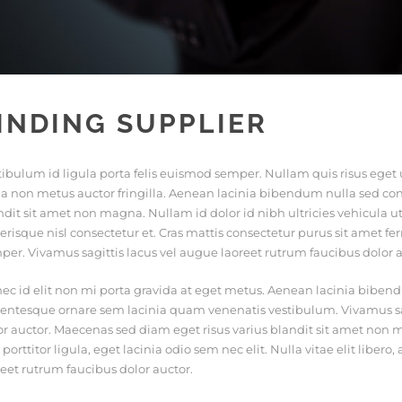
INDING SUPPLIER
tibulum id ligula porta felis euismod semper. Nullam quis risus eget
la non metus auctor fringilla. Aenean lacinia bibendum nulla sed con
ndit sit amet non magna. Nullam id dolor id nibh ultricies vehicula 
lerisque nisl consectetur et. Cras mattis consectetur purus sit amet 
per. Vivamus sagittis lacus vel augue laoreet rutrum faucibus dolor a
ec id elit non mi porta gravida at eget metus. Aenean lacinia bibe
lentesque ornare sem lacinia quam venenatis vestibulum. Vivamus sag
or auctor. Maecenas sed diam eget risus varius blandit sit amet non 
 porttitor ligula, eget lacinia odio sem nec elit. Nulla vitae elit libe
reet rutrum faucibus dolor auctor.