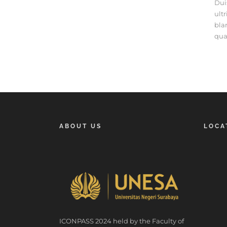
Dui
ult
bla
qua
ABOUT US
LOCA
ICONPASS 2024 held by the Faculty of