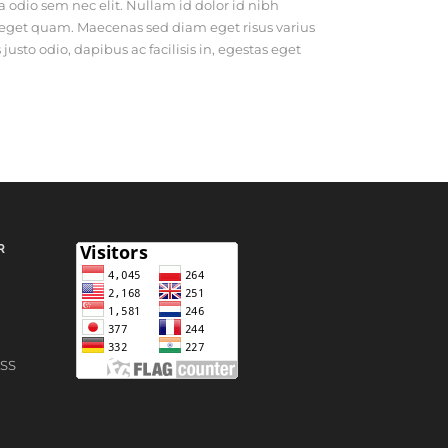
ia odio sem nec elit. Nullam id dolor id nibh
stas eget quam. Maecenas sed diam eget risus varius
usto odio, dapibus ac facilisis in, egestas eget
R
ASS