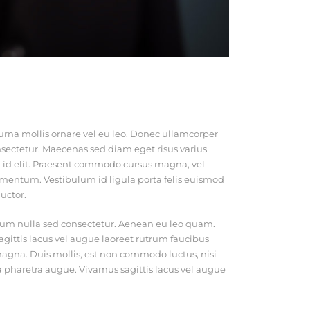
 urna mollis ornare vel eu leo. Donec ullamcorper
sectetur. Maecenas sed diam eget risus varius
ut id elit. Praesent commodo cursus magna, vel
fermentum. Vestibulum id ligula porta felis euismod
uctor.
ndum nulla sed consectetur. Aenean eu leo quam.
ittis lacus vel augue laoreet rutrum faucibus
magna. Duis mollis, est non commodo luctus, nisi
ro, a pharetra augue. Vivamus sagittis lacus vel augue