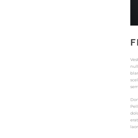
F
Ves
nul
bla
sce
sem
Don
Pel
dol
erat
lao