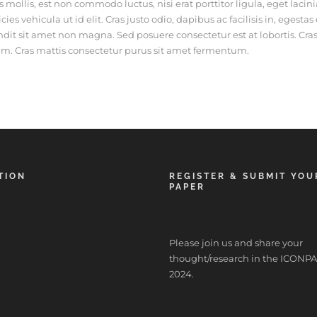
s mollis, est non commodo luctus, nisi erat porttitor ligula, eget lacin
ricies vehicula ut id elit. Cras justo odio, dapibus ac facilisis in, ege
ndit sit amet non magna. Sed posuere consectetur est at lobortis. Cras j
m. Cras mattis consectetur purus sit amet fermentum.
TION
REGISTER & SUBMIT YOU
PAPER
Please join us and share your
thought/research in the ICONP
2024.