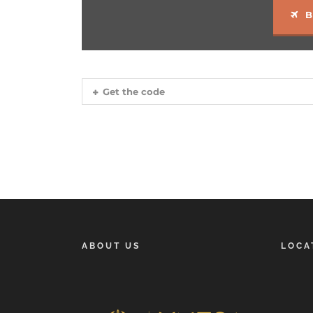
B
Get the code
ABOUT US
LOCA