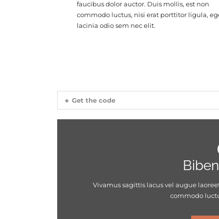
faucibus dolor auctor. Duis mollis, est non
commodo luctus, nisi erat porttitor ligula, eg
lacinia odio sem nec elit.
Get the code
Biben
Vivamus sagittis lacus vel augue laoreet
commodo luctus, 