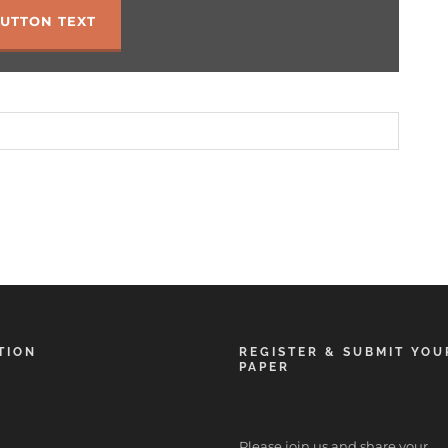
UTTON TEXT
TION
REGISTER & SUBMIT YOU
PAPER
Please join us and share your