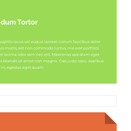
dum Tortor
agittis lacus vel augue laoreet rutrum faucibus dolor
is mollis, est non commodo luctus, nisi erat porttitor
get lacinia odio sem nec elit. Maecenas sed diam eget
ius blandit sit amet non magna. Cras justo odio, dapibus
is in, egestas eget quam.