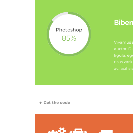
Biben
Photoshop
85%
Vivamus s
auctor. Du
ligula, e
risus var
ac facilis
Get the code