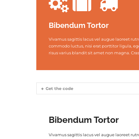
Bibendum Tortor
Vivamus sagittis lacus vel augue laoreet rutr
commodo luctus, nisi erat porttitor ligula, e
risus varius blandit sit amet non magna. Cras 
Get the code
Bibendum Tortor
Vivamus sagittis lacus vel augue laoreet ru