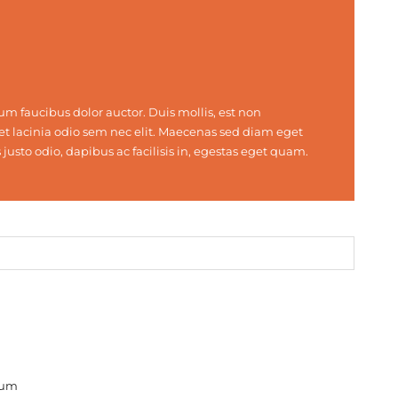
um faucibus dolor auctor. Duis mollis, est non
get lacinia odio sem nec elit. Maecenas sed diam eget
justo odio, dapibus ac facilisis in, egestas eget quam.
trum