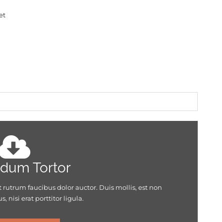
et
dum Tortor
 rutrum faucibus dolor auctor. Duis mollis, est non
nisi erat porttitor ligula.