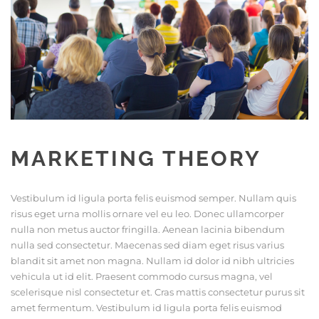
MARKETING THEORY
Vestibulum id ligula porta felis euismod semper. Nullam quis
risus eget urna mollis ornare vel eu leo. Donec ullamcorper
nulla non metus auctor fringilla. Aenean lacinia bibendum
nulla sed consectetur. Maecenas sed diam eget risus varius
blandit sit amet non magna. Nullam id dolor id nibh ultricies
vehicula ut id elit. Praesent commodo cursus magna, vel
scelerisque nisl consectetur et. Cras mattis consectetur purus sit
amet fermentum. Vestibulum id ligula porta felis euismod